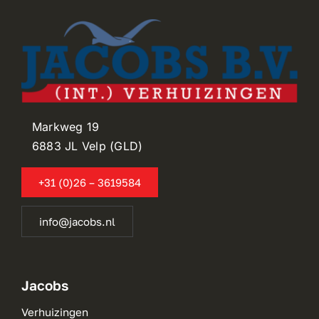
Markweg 19
6883 JL Velp (GLD)
+31 (0)26 – 3619584
info@jacobs.nl
Jacobs
Verhuizingen