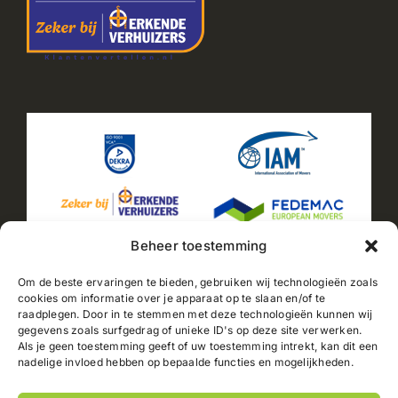
Beheer toestemming
Om de beste ervaringen te bieden, gebruiken wij technologieën zoals
cookies om informatie over je apparaat op te slaan en/of te
raadplegen. Door in te stemmen met deze technologieën kunnen wij
2025© Jacobs Verhuizingen |
Sitemap
|
Privacyverklaring
gegevens zoals surfgedrag of unieke ID's op deze site verwerken.
|
Cookiebeleid
| Powered by
PC-NL B.V.
// Automatisch
Als je geen toestemming geeft of uw toestemming intrekt, kan dit een
huidig jaar weergeven document.getElementById("current-
nadelige invloed hebben op bepaalde functies en mogelijkheden.
year").textContent = new Date().getFullYear();