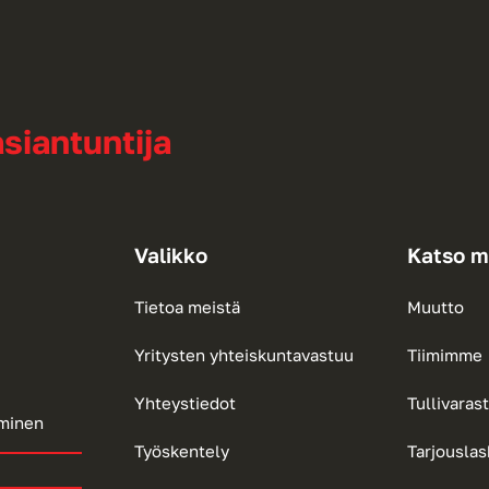
siantuntija
Valikko
Katso m
Tietoa meistä
Muutto
Yritysten yhteiskuntavastuu
Tiimimme
Yhteystiedot
Tullivaras
aminen
Työskentely
Tarjouslas