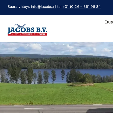
Ga
Suora yhteys
info@jacobs.nl
tai
+31 (0)26 – 361 95 84
naar
inhoud
Etus