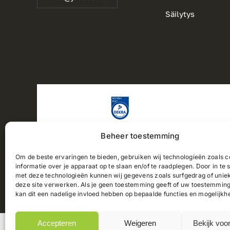
Säilytys
Beheer toestemming
Om de beste ervaringen te bieden, gebruiken wij technologieën zoals 
informatie over je apparaat op te slaan en/of te raadplegen. Door in t
met deze technologieën kunnen wij gegevens zoals surfgedrag of uniek
deze site verwerken. Als je geen toestemming geeft of uw toestemming 
2025© Jacobs Verhuizingen |
Sivukartta
|
Tietosuojaselo
kan dit een nadelige invloed hebben op bepaalde functies en mogelijkh
Accepteren
Weigeren
Bekijk voo