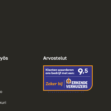
yös
Arvostelut
to
kuri