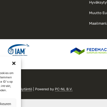
Hyväksyty
Muutto Eu
Maailmanl
cookies om
e stemmen
e ID's op
intrekt,
ste
|
Evästekäytäntö
| Powered by
PC-NL B.V.
eden.
rkeuren