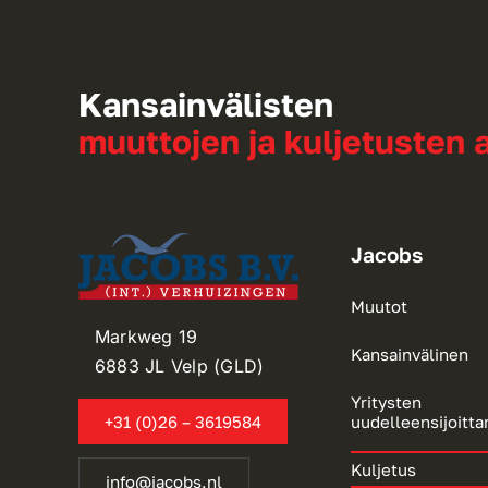
Kansainvälisten
muuttojen ja kuljetusten a
Jacobs
Muutot
Markweg 19
Kansainvälinen
6883 JL Velp (GLD)
Yritysten
+31 (0)26 – 3619584
uudelleensijoitt
Kuljetus
info@jacobs.nl