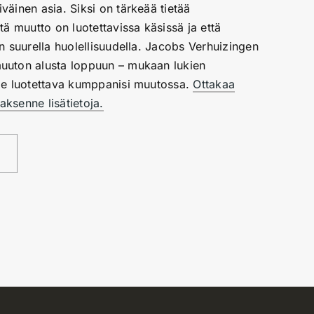
väinen asia. Siksi on tärkeää tietää
ttä muutto on luotettavissa käsissä ja että
än suurella huolellisuudella. Jacobs Verhuizingen
muuton alusta loppuun – mukaan lukien
mme luotettava kumppanisi muutossa.
Ottakaa
aksenne lisätietoja.