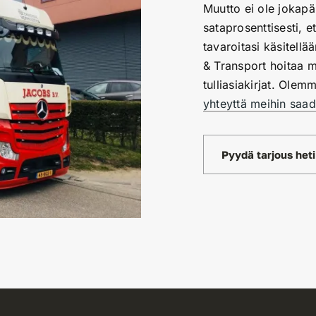
Muutto ei ole jokapäi
sataprosenttisesti, e
tavaroitasi käsitellä
& Transport hoitaa 
tulliasiakirjat. Ole
yhteyttä meihin saad
Pyydä tarjous heti