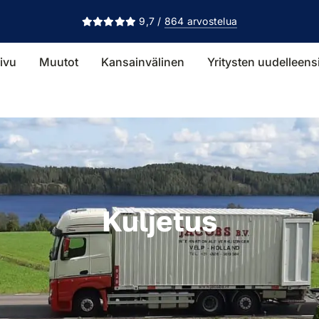
9,7 /
864 arvostelua
ivu
Muutot
Kansainvälinen
Yritysten uudelleens
Kuljetus