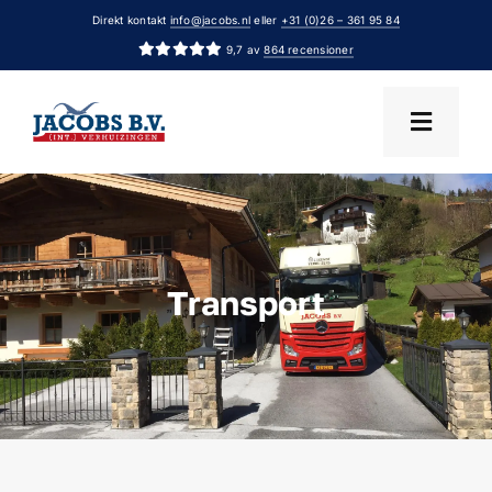
Ga
Direkt kontakt
info@jacobs.nl
eller
+31 (0)26 – 361 95 84
naar
9,7 av
864 recensioner
inhoud
Transport