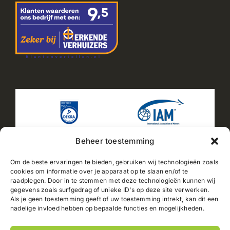
Beheer toestemming
Om de beste ervaringen te bieden, gebruiken wij technologieën zoals
cookies om informatie over je apparaat op te slaan en/of te
raadplegen. Door in te stemmen met deze technologieën kunnen wij
gegevens zoals surfgedrag of unieke ID's op deze site verwerken.
Als je geen toestemming geeft of uw toestemming intrekt, kan dit een
2025© Jacobs Verhuizingen |
Sitemap
|
Integritetspolicy
|
nadelige invloed hebben op bepaalde functies en mogelijkheden.
Cookiepolicy
| Powered by
PC-NL B.V.