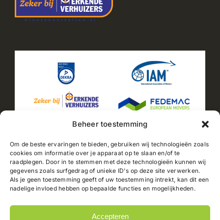
Beheer toestemming
Om de beste ervaringen te bieden, gebruiken wij technologieën zoals
cookies om informatie over je apparaat op te slaan en/of te
raadplegen. Door in te stemmen met deze technologieën kunnen wij
2025© Jacobs Verhuizingen |
Sitemap
|
Privacyverklaring
gegevens zoals surfgedrag of unieke ID's op deze site verwerken.
|
Cookiebeleid
| Powered by
PC-NL B.V.
// Automatisch
Als je geen toestemming geeft of uw toestemming intrekt, kan dit een
huidig jaar weergeven document.getElementById("current-
nadelige invloed hebben op bepaalde functies en mogelijkheden.
year").textContent = new Date().getFullYear();
Accepteren