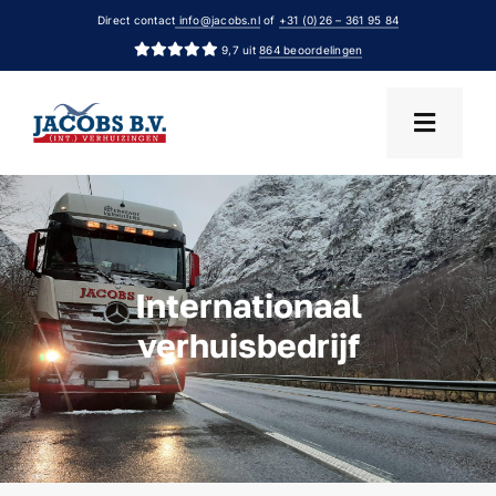
Ga
Direct contact
info@jacobs.nl
of
+31 (0)26 – 361 95 84
naar
9,7 uit
864 beoordelingen
inhoud
Internationaal
verhuisbedrijf