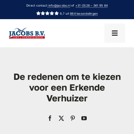
Ga
Direct contact
info@jacobs.nl
of
+31 (0)26 – 361 95 84
naar
9,7 uit
864 beoordelingen
inhoud
De redenen om te kiezen
voor een Erkende
Verhuizer