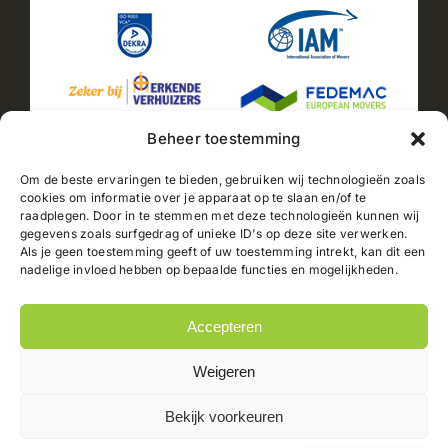
Beheer toestemming
Om de beste ervaringen te bieden, gebruiken wij technologieën zoals
cookies om informatie over je apparaat op te slaan en/of te
raadplegen. Door in te stemmen met deze technologieën kunnen wij
2025© Jacobs Verhuizingen |
Sitemap
|
Privacyverklaring
gegevens zoals surfgedrag of unieke ID's op deze site verwerken.
|
Cookiebeleid
| Powered by
PC-NL B.V.
// Automatisch
Als je geen toestemming geeft of uw toestemming intrekt, kan dit een
huidig jaar weergeven document.getElementById("current-
nadelige invloed hebben op bepaalde functies en mogelijkheden.
year").textContent = new Date().getFullYear();
Accepteren
Weigeren
Bekijk voorkeuren