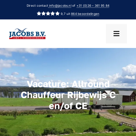
Ga
Direct contact
info@jacobs.nl
of
+31 (0)26 – 361 95 84
naar
9,7 uit
864 beoordelingen
inhoud
Vacature: Allround
Chauffeur Rijbewijs C
en/of CE