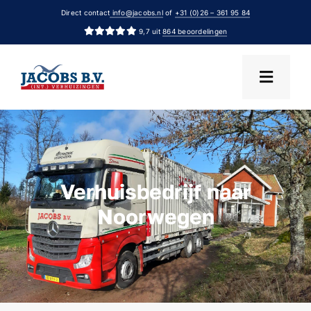
Ga
Direct contact
info@jacobs.nl
of
+31 (0)26 – 361 95 84
naar
9,7 uit
864 beoordelingen
inhoud
Verhuisbedrijf naar
Noorwegen