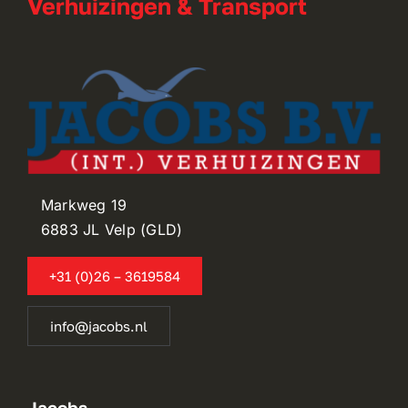
Verhuizingen & Transport
Markweg 19
6883 JL Velp (GLD)
+31 (0)26 – 3619584
info@jacobs.nl
Jacobs