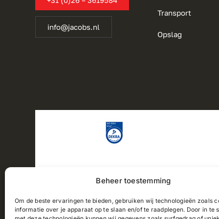
+31 (0)26 – 3619584
Transport
info@jacobs.nl
Opslag
Beheer toestemming
Om de beste ervaringen te bieden, gebruiken wij technologieën zoals 
informatie over je apparaat op te slaan en/of te raadplegen. Door in t
2025© Jacobs Verhuizingen |
Sitemap
|
Privacyverklari
met deze technologieën kunnen wij gegevens zoals surfgedrag of uniek