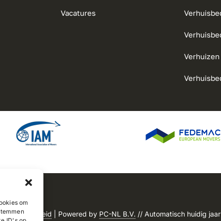
Vacatures
Verhuisbed
Verhuisbe
Verhuizen
Verhuisbed
cookies om
e stemmen
ng
|
Cookiebeleid
| Powered by
PC-NL B.V.
// Automatisch huidig ja
e ID's op