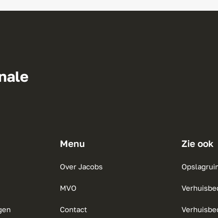
onale
Menu
Zie ook
Over Jacobs
Opslagrui
MVO
Verhuisbe
gen
Contact
Verhuisbed