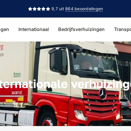
9,7 uit
864 beoordelingen
ngen
Internationaal
Bedrijfsverhuizingen
Transp
ternationale verhuizin