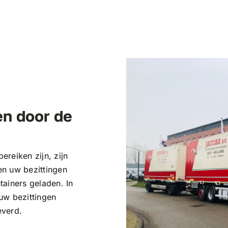
en door de
reiken zijn, zijn
en uw bezittingen
ainers geladen. In
uw bezittingen
everd.